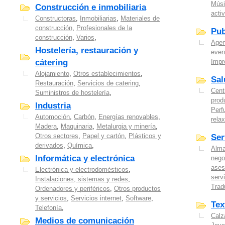
Músi
Construcción e inmobiliaria
acti
Constructoras
,
Inmobiliarias
,
Materiales de
construcción
,
Profesionales de la
Pub
construcción
,
Varios
,
Agen
Hostelería, restauración y
even
cátering
Impr
Alojamiento
,
Otros establecimientos
,
Sal
Restauración
,
Servicios de catering
,
Cent
Suministros de hostelería
,
prod
Industria
Perf
Automoción
,
Carbón
,
Energías renovables
,
relax
Madera
,
Maquinaria
,
Metalurgia y minería
,
Otros sectores
,
Papel y cartón
,
Plásticos y
Ser
derivados
,
Química
,
Alma
Informática y electrónica
nego
ases
Electrónica y electrodomésticos
,
serv
Instalaciones, sistemas y redes
,
Trad
Ordenadores y periféricos
,
Otros productos
y servicios
,
Servicios internet
,
Software
,
Tex
Telefonía
,
Calz
Medios de comunicación