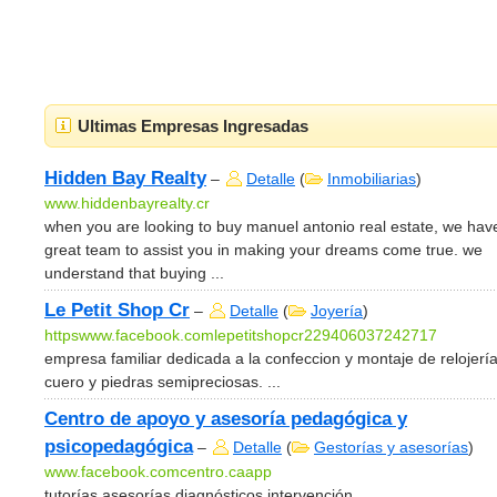
Ultimas Empresas Ingresadas
Hidden Bay Realty
–
Detalle
(
Inmobiliarias
)
www.hiddenbayrealty.cr
when you are looking to buy manuel antonio real estate, we hav
great team to assist you in making your dreams come true. we
understand that buying ...
Le Petit Shop Cr
–
Detalle
(
Joyería
)
httpswww.facebook.comlepetitshopcr229406037242717
empresa familiar dedicada a la confeccion y montaje de relojerí
cuero y piedras semipreciosas. ...
Centro de apoyo y asesoría pedagógica y
psicopedagógica
–
Detalle
(
Gestorías y asesorías
)
www.facebook.comcentro.caapp
tutorías asesorías diagnósticos intervención ...