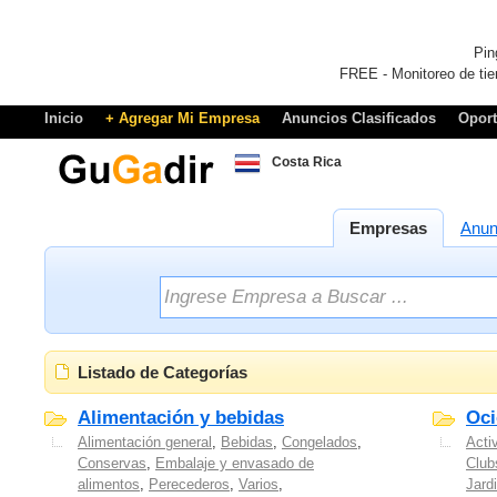
Pin
FREE - Monitoreo de tie
Inicio
+ Agregar Mi Empresa
Anuncios Clasificados
Opor
Costa Rica
Empresas
Anun
Listado de Categorías
Alimentación y bebidas
Oci
Alimentación general
,
Bebidas
,
Congelados
,
Acti
Conservas
,
Embalaje y envasado de
Club
alimentos
,
Perecederos
,
Varios
,
Jard