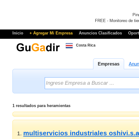
Pin
FREE - Monitoreo de tie
Inicio
+ Agregar Mi Empresa
Anuncios Clasificados
Opor
Costa Rica
Empresas
Anun
1 resultados para heramientas
multiservicios industriales oshivi.s.