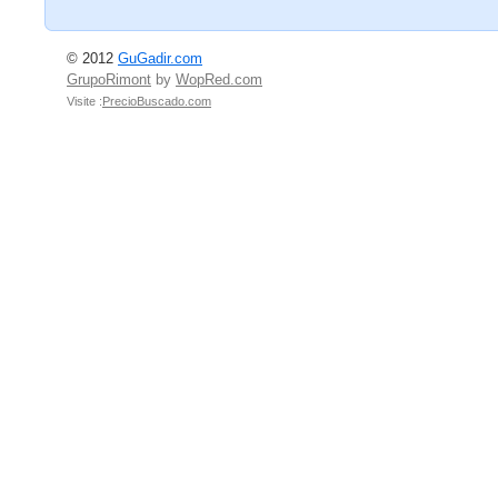
© 2012
GuGadir.com
GrupoRimont
by
WopRed.com
Visite :
PrecioBuscado.com