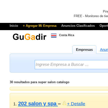
Pin
FREE - Monitoreo de tie
Inicio
+ Agregar Mi Empresa
Anuncios Clasificados
Opor
Costa Rica
Empresas
Anun
30 resultados para super salon catalogo
202 salon y spa
–
+ Detalle