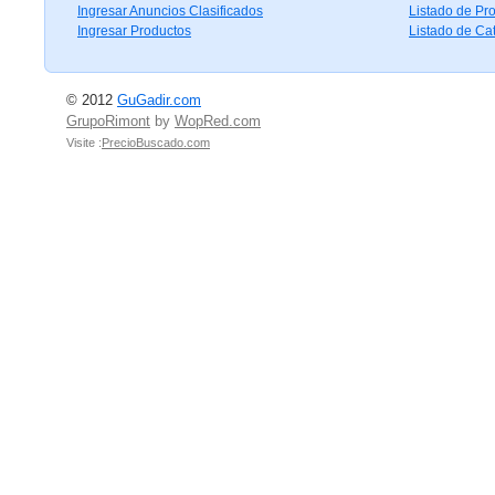
Ingresar Anuncios Clasificados
Listado de Pr
Ingresar Productos
Listado de Ca
© 2012
GuGadir.com
GrupoRimont
by
WopRed.com
Visite :
PrecioBuscado.com